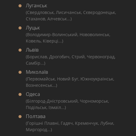
Луганськ
(Свердловськ, Лисичанськ, Сєвєродонецьк,
Стаханов, Алчевськ...)
Луцьк
(Володимир-Волинський, Нововолинськ,
Ковель, Ківерці...)
Львів
(Борислав, Дрогобич, Стрий, Червоноград,
Самбір...)
Миколаїв
(Первомайськ, Новий Буг, Южноукраїнськ,
Вознесенськ...)
Одеса
(Білгород-Дністровський, Чорноморськ,
Подільськ, Ізмаїл...)
Полтава
(Горішні Плавні, Гадяч, Кременчук, Лубни,
Миргород...)