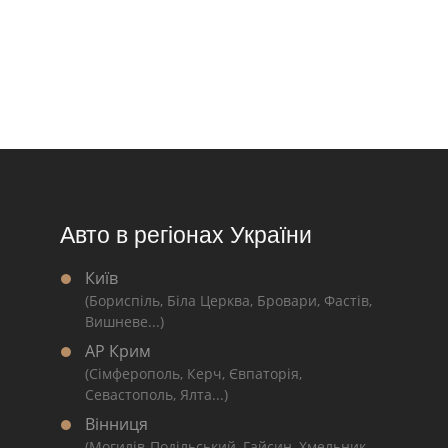
Авто в регіонах України
Київ
(Бориспіль, Біла Церква, Бровари, Фастів,
Вишневе...)
АР Крим
(Сімферополь, Керч, Євпаторія,
Севастополь, Ялта...)
Вінниця
(Могилів-Подільський, Гайсин, Хмельник,