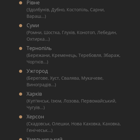
Рівне
(Здолбунів, Дубно, Костопіль, Сарни,
Вараш...)
Суми
(Ромни, Шостка, Глухів, Конотоп, Лебедин,
Охтирка...)
Тернопіль
(Бережани, Кременець, Теребовля, Збараж,
Чортків...)
Ужгород
(Берегове, Хуст, Свалява, Мукачеве,
Виноградів...)
Харків
(Куп'янськ, Ізюм, Лозова, Первомайський,
Чугуїв...)
Херсон
(Скадовськ, Олешки, Нова Каховка, Каховка,
Генічеськ...)
Хмельницький