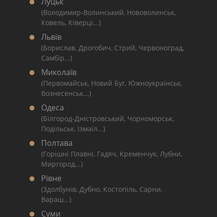
Луцьк
(Володимир-Волинський, Нововолинськ,
Ковель, Ківерці...)
Львів
(Борислав, Дрогобич, Стрий, Червоноград,
Самбір...)
Миколаїв
(Первомайськ, Новий Буг, Южноукраїнськ,
Вознесенськ...)
Одеса
(Білгород-Дністровський, Чорноморськ,
Подільськ, Ізмаїл...)
Полтава
(Горішні Плавні, Гадяч, Кременчук, Лубни,
Миргород...)
Рівне
(Здолбунів, Дубно, Костопіль, Сарни,
Вараш...)
Суми