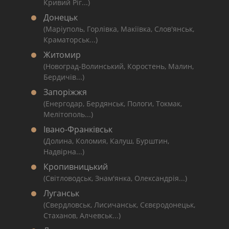
Кривий Ріг...)
Донецьк
(Маріуполь, Горлівка, Макіївка, Слов'янськ,
Краматорськ...)
Житомир
(Новоград-Волинський, Коростень, Малин,
Бердичів...)
Запоріжжя
(Енергодар, Бердянськ, Пологи, Токмак,
Мелітополь...)
Івано-Франківськ
(Долина, Коломия, Калуш, Бурштин,
Надвірна...)
Кропивницький
(Світловодськ, Знам'янка, Олександрія...)
Луганськ
(Свердловськ, Лисичанськ, Сєвєродонецьк,
Стаханов, Алчевськ...)