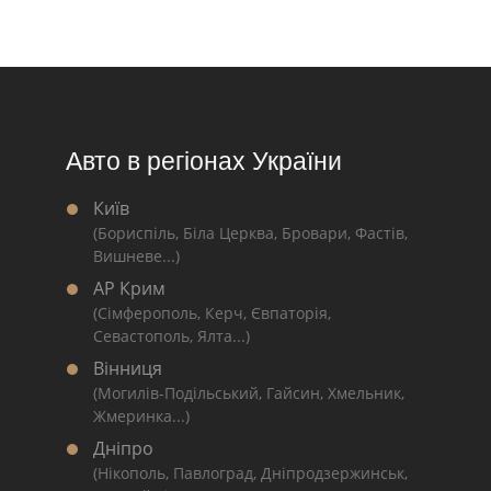
Авто в регіонах України
Київ
(Бориспіль, Біла Церква, Бровари, Фастів,
Вишневе...)
АР Крим
(Сімферополь, Керч, Євпаторія,
Севастополь, Ялта...)
Вінниця
(Могилів-Подільський, Гайсин, Хмельник,
Жмеринка...)
Дніпро
(Нікополь, Павлоград, Дніпродзержинськ,