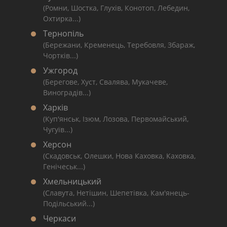
(Ромни, Шостка, Глухів, Конотоп, Лебедин,
Охтирка...)
Тернопіль
(Бережани, Кременець, Теребовля, Збараж,
Чортків...)
Ужгород
(Берегове, Хуст, Свалява, Мукачеве,
Виноградів...)
Харків
(Куп'янськ, Ізюм, Лозова, Первомайський,
Чугуїв...)
Херсон
(Скадовськ, Олешки, Нова Каховка, Каховка,
Генічеськ...)
Хмельницький
(Славута, Нетішин, Шепетівка, Кам'янець-
Подільський...)
Черкаси