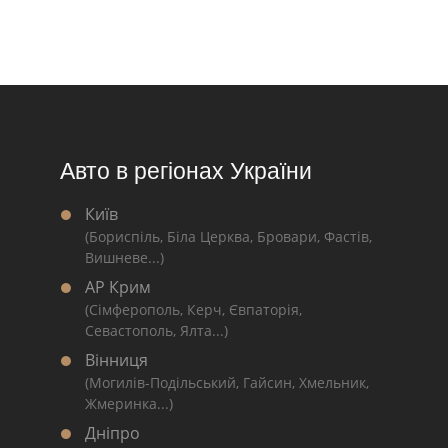
Авто в регіонах України
Київ
(Бориспіль, Біла Церква, Бровари, Фастів,
Вишневе...)
АР Крим
(Сімферополь, Керч, Євпаторія,
Севастополь, Ялта...)
Вінниця
(Могилів-Подільський, Гайсин, Хмельник,
Жмеринка...)
Дніпро