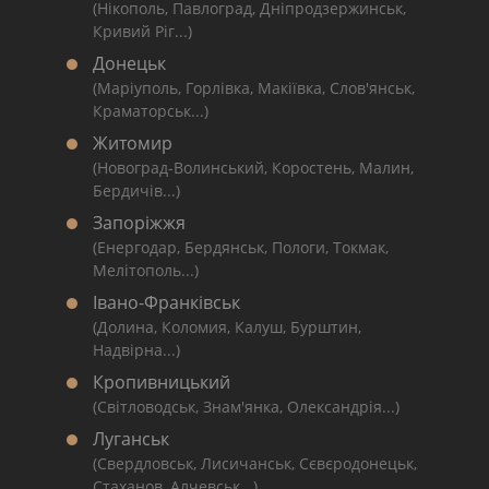
(Нікополь, Павлоград, Дніпродзержинськ,
Кривий Ріг...)
Донецьк
(Маріуполь, Горлівка, Макіївка, Слов'янськ,
Краматорськ...)
Житомир
(Новоград-Волинський, Коростень, Малин,
Бердичів...)
Запоріжжя
(Енергодар, Бердянськ, Пологи, Токмак,
Мелітополь...)
Івано-Франківськ
(Долина, Коломия, Калуш, Бурштин,
Надвірна...)
Кропивницький
(Світловодськ, Знам'янка, Олександрія...)
Луганськ
(Свердловськ, Лисичанськ, Сєвєродонецьк,
Стаханов, Алчевськ...)