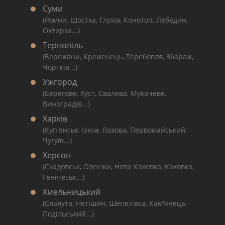
Суми
(Ромни, Шостка, Глухів, Конотоп, Лебедин,
Охтирка...)
Тернопіль
(Бережани, Кременець, Теребовля, Збараж,
Чортків...)
Ужгород
(Берегове, Хуст, Свалява, Мукачеве,
Виноградів...)
Харків
(Куп'янськ, Ізюм, Лозова, Первомайський,
Чугуїв...)
Херсон
(Скадовськ, Олешки, Нова Каховка, Каховка,
Генічеськ...)
Хмельницький
(Славута, Нетішин, Шепетівка, Кам'янець-
Подільський...)