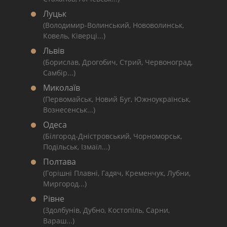
Луцьк
(Володимир-Волинський, Нововолинськ,
Ковель, Ківерці...)
Львів
(Борислав, Дрогобич, Стрий, Червоноград,
Самбір...)
Миколаїв
(Первомайськ, Новий Буг, Южноукраїнськ,
Вознесенськ...)
Одеса
(Білгород-Дністровський, Чорноморськ,
Подільськ, Ізмаїл...)
Полтава
(Горішні Плавні, Гадяч, Кременчук, Лубни,
Миргород...)
Рівне
(Здолбунів, Дубно, Костопіль, Сарни,
Вараш...)