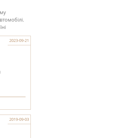
ому
втомобілі.
їні
2023-09-21
й
2019-09-03