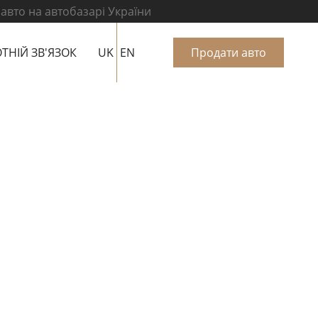
 авто на автобазарі України
ТНІЙ ЗВ'ЯЗОК
UK
EN
Продати авто