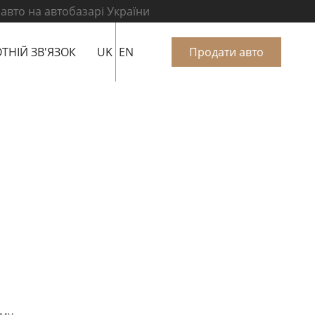
 авто на автобазарі України
ТНІЙ ЗВ'ЯЗОК
UK
EN
Продати авто