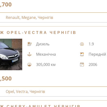
,700
Renault
,
Megane
,
Чернігів
Ж OPEL-VECTRA ЧЕРНІГІВ
Дизель
1.9
Механічна
Передній
305,000 км
2006
,500
Opel
,
Vectra
,
Чернігів
Ж CHERY-AMULET ЧЕРНІГІВ