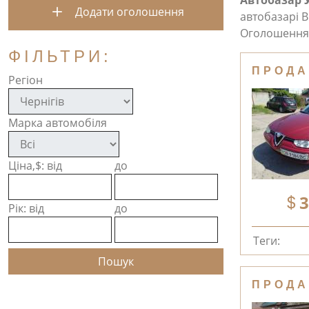
Автобазар 
Додати оголошення
автобазарі В
Оголошення 
ФІЛЬТРИ:
ПРОДА
Регіон
Марка автомобіля
Ціна,$: від
до
3
Рік: від
до
Теги:
ПРОДА