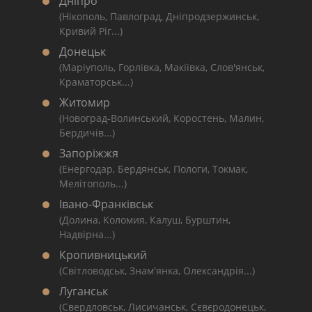
Дніпро
(Нікополь, Павлоград, Дніпродзержинськ,
Кривий Ріг...)
Донецьк
(Маріуполь, Горлівка, Макіївка, Слов'янськ,
Краматорськ...)
Житомир
(Новоград-Волинський, Коростень, Малин,
Бердичів...)
Запоріжжя
(Енергодар, Бердянськ, Пологи, Токмак,
Мелітополь...)
Івано-Франківськ
(Долина, Коломия, Калуш, Бурштин,
Надвірна...)
Кропивницький
(Світловодськ, Знам'янка, Олександрія...)
Луганськ
(Свердловськ, Лисичанськ, Сєвєродонецьк,