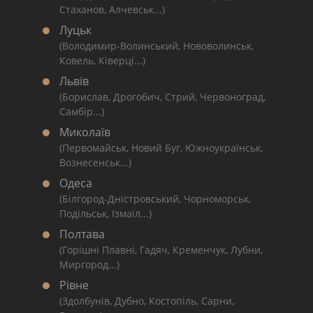
Стаханов, Алчевськ...)
Луцьк
(Володимир-Волинський, Нововолинськ,
Ковель, Ківерці...)
Львів
(Борислав, Дрогобич, Стрий, Червоноград,
Самбір...)
Миколаїв
(Первомайськ, Новий Буг, Южноукраїнськ,
Вознесенськ...)
Одеса
(Білгород-Дністровський, Чорноморськ,
Подільськ, Ізмаїл...)
Полтава
(Горішні Плавні, Гадяч, Кременчук, Лубни,
Миргород...)
Рівне
(Здолбунів, Дубно, Костопіль, Сарни,