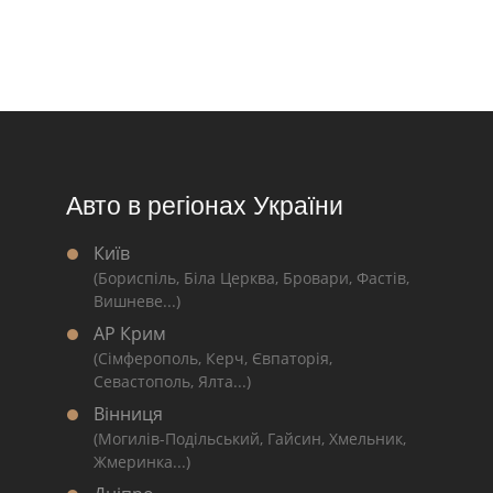
Авто в регіонах України
Київ
(Бориспіль, Біла Церква, Бровари, Фастів,
Вишневе...)
АР Крим
(Сімферополь, Керч, Євпаторія,
Севастополь, Ялта...)
Вінниця
(Могилів-Подільський, Гайсин, Хмельник,
Жмеринка...)