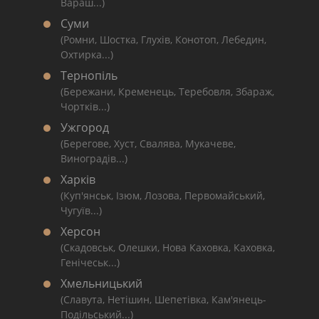
Вараш...)
Суми
(Ромни, Шостка, Глухів, Конотоп, Лебедин,
Охтирка...)
Тернопіль
(Бережани, Кременець, Теребовля, Збараж,
Чортків...)
Ужгород
(Берегове, Хуст, Свалява, Мукачеве,
Виноградів...)
Харків
(Куп'янськ, Ізюм, Лозова, Первомайський,
Чугуїв...)
Херсон
(Скадовськ, Олешки, Нова Каховка, Каховка,
Генічеськ...)
Хмельницький
(Славута, Нетішин, Шепетівка, Кам'янець-
Подільський...)