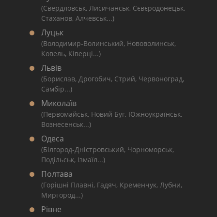
(Свердловськ, Лисичанськ, Сєвєродонецьк,
Стаханов, Алчевськ...)
Луцьк
(Володимир-Волинський, Нововолинськ,
Ковель, Ківерці...)
Львів
(Борислав, Дрогобич, Стрий, Червоноград,
Самбір...)
Миколаїв
(Первомайськ, Новий Буг, Южноукраїнськ,
Вознесенськ...)
Одеса
(Білгород-Дністровський, Чорноморськ,
Подільськ, Ізмаїл...)
Полтава
(Горішні Плавні, Гадяч, Кременчук, Лубни,
Миргород...)
Рівне