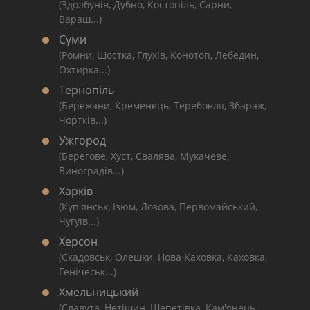
(Здолбунів, Дубно, Костопіль, Сарни,
Вараш...)
Суми
(Ромни, Шостка, Глухів, Конотоп, Лебедин,
Охтирка...)
Тернопіль
(Бережани, Кременець, Теребовля, Збараж,
Чортків...)
Ужгород
(Берегове, Хуст, Свалява, Мукачеве,
Виноградів...)
Харків
(Куп'янськ, Ізюм, Лозова, Первомайський,
Чугуїв...)
Херсон
(Скадовськ, Олешки, Нова Каховка, Каховка,
Генічеськ...)
Хмельницький
(Славута, Нетішин, Шепетівка, Кам'янець-