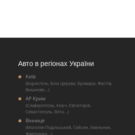
Авто в регіонах України
Київ
(Бориспіль, Біла Церква, Бровари, Фастів,
Вишневе...)
АР Крим
(Сімферополь, Керч, Євпаторія,
Севастополь, Ялта...)
Вінниця
(Могилів-Подільський, Гайсин, Хмельник,
Жмеринка...)