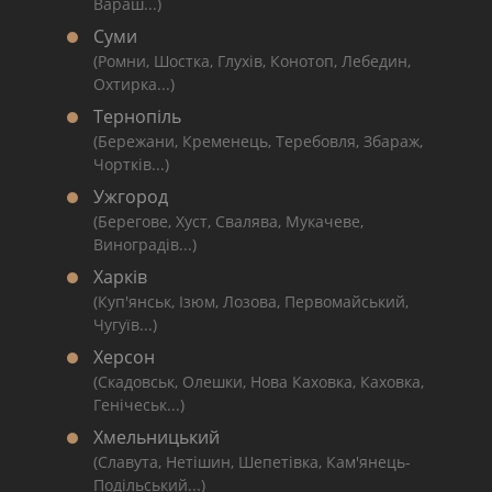
Вараш...)
Суми
(Ромни, Шостка, Глухів, Конотоп, Лебедин,
Охтирка...)
Тернопіль
(Бережани, Кременець, Теребовля, Збараж,
Чортків...)
Ужгород
(Берегове, Хуст, Свалява, Мукачеве,
Виноградів...)
Харків
(Куп'янськ, Ізюм, Лозова, Первомайський,
Чугуїв...)
Херсон
(Скадовськ, Олешки, Нова Каховка, Каховка,
Генічеськ...)
Хмельницький
(Славута, Нетішин, Шепетівка, Кам'янець-
Подільський...)