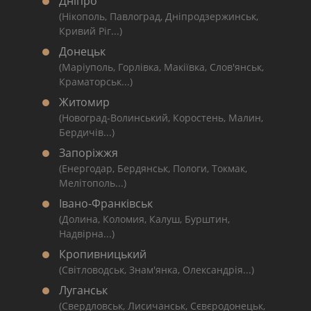
Дніпро
(Нікополь, Павлоград, Дніпродзержинськ,
Кривий Ріг...)
Донецьк
(Маріуполь, Горлівка, Макіївка, Слов'янськ,
Краматорськ...)
Житомир
(Новоград-Волинський, Коростень, Малин,
Бердичів...)
Запоріжжя
(Енергодар, Бердянськ, Пологи, Токмак,
Мелітополь...)
Івано-Франківськ
(Долина, Коломия, Калуш, Бурштин,
Надвірна...)
Кропивницький
(Світловодськ, Знам'янка, Олександрія...)
Луганськ
(Свердловськ, Лисичанськ, Сєвєродонецьк,