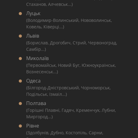
Стаханов, Алчевськ...)
Луцьк
(Володимир-Волинський, Нововолинськ,
Ковель, Ківерці...)
Львів
(Борислав, Дрогобич, Стрий, Червоноград,
Самбір...)
Миколаїв
(Первомайськ, Новий Буг, Южноукраїнськ,
Вознесенськ...)
Одеса
(Білгород-Дністровський, Чорноморськ,
Подільськ, Ізмаїл...)
Полтава
(Горішні Плавні, Гадяч, Кременчук, Лубни,
Миргород...)
Рівне
(Здолбунів, Дубно, Костопіль, Сарни,