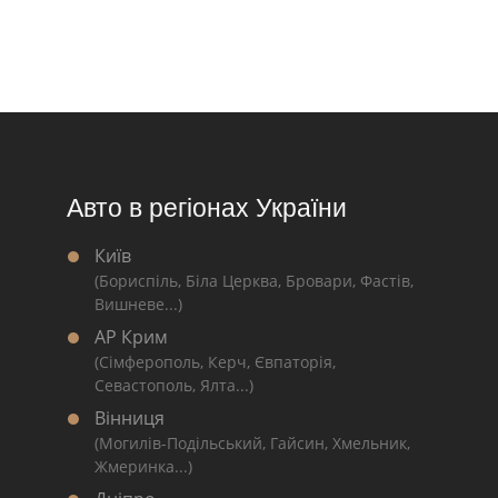
Авто в регіонах України
Київ
(Бориспіль, Біла Церква, Бровари, Фастів,
Вишневе...)
АР Крим
(Сімферополь, Керч, Євпаторія,
Севастополь, Ялта...)
Вінниця
(Могилів-Подільський, Гайсин, Хмельник,
Жмеринка...)