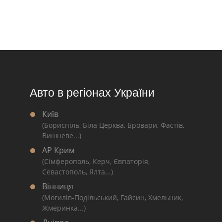
Авто в регіонах України
Київ
(Бориспіль, Біла Церква, Бровари, Фастів,
Вишневе...)
АР Крим
(Сімферополь, Керч, Євпаторія,
Севастополь, Ялта...)
Вінниця
(Могилів-Подільський, Гайсин, Хмельник,
Жмеринка...)