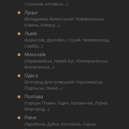
Стаханов, Алчевськ...)
Луцьк
(Володимир-Волинський, Нововолинськ,
Ковель, Ківерці...)
Львів
(Борислав, Дрогобич, Стрий, Червоноград,
Самбір...)
Миколаїв
(Первомайськ, Новий Буг, Южноукраїнськ,
Вознесенськ...)
Одеса
(Білгород-Дністровський, Чорноморськ,
Подільськ, Ізмаїл...)
Полтава
(Горішні Плавні, Гадяч, Кременчук, Лубни,
Миргород...)
Рівне
(Здолбунів, Дубно, Костопіль, Сарни,