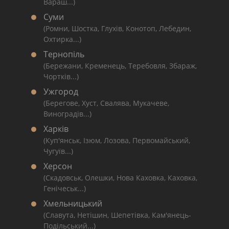
Вараш...)
Суми
(Ромни, Шостка, Глухів, Конотоп, Лебедин,
Охтирка...)
Тернопіль
(Бережани, Кременець, Теребовля, Збараж,
Чортків...)
Ужгород
(Берегове, Хуст, Свалява, Мукачеве,
Виноградів...)
Харків
(Куп'янськ, Ізюм, Лозова, Первомайський,
Чугуїв...)
Херсон
(Скадовськ, Олешки, Нова Каховка, Каховка,
Генічеськ...)
Хмельницький
(Славута, Нетішин, Шепетівка, Кам'янець-
Подільський...)