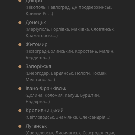
Дніпро
(Нікополь, Павлоград, Дніпродзержинськ,
Кривий Ріг...)
Донецьк
(Маріуполь, Горлівка, Макіївка, Слов'янськ,
Краматорськ...)
Житомир
(Новоград-Волинський, Коростень, Малин,
Бердичів...)
Запоріжжя
(Енергодар, Бердянськ, Пологи, Токмак,
Мелітополь...)
Івано-Франківськ
(Долина, Коломия, Калуш, Бурштин,
Надвірна...)
Кропивницький
(Світловодськ, Знам'янка, Олександрія...)
Луганськ
(Свердловськ, Лисичанськ, Сєвєродонецьк,