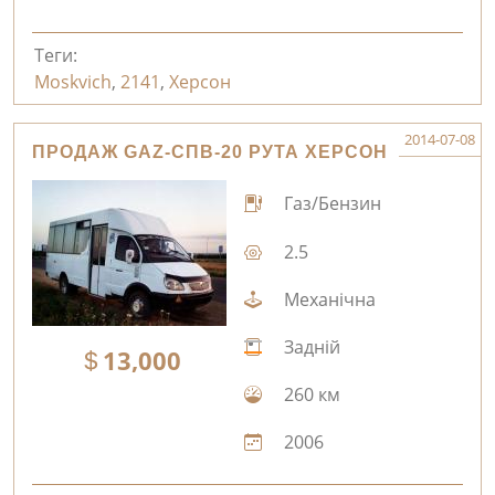
Теги:
Moskvich
,
2141
,
Херсон
2014-07-08
ПРОДАЖ GAZ-СПВ-20 РУТА ХЕРСОН
Газ/Бензин
2.5
Механічна
Задній
13,000
260 км
2006