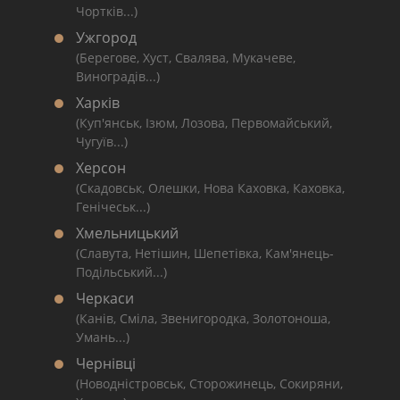
Чортків...)
Ужгород
(Берегове, Хуст, Свалява, Мукачеве,
Виноградів...)
Харків
(Куп'янськ, Ізюм, Лозова, Первомайський,
Чугуїв...)
Херсон
(Скадовськ, Олешки, Нова Каховка, Каховка,
Генічеськ...)
Хмельницький
(Славута, Нетішин, Шепетівка, Кам'янець-
Подільський...)
Черкаси
(Канів, Сміла, Звенигородка, Золотоноша,
Умань...)
Чернівці
(Новодністровськ, Сторожинець, Сокиряни,