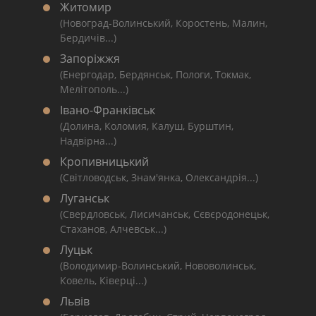
Житомир
(Новоград-Волинський, Коростень, Малин,
Бердичів...)
Запоріжжя
(Енергодар, Бердянськ, Пологи, Токмак,
Мелітополь...)
Івано-Франківськ
(Долина, Коломия, Калуш, Бурштин,
Надвірна...)
Кропивницький
(Світловодськ, Знам'янка, Олександрія...)
Луганськ
(Свердловськ, Лисичанськ, Сєвєродонецьк,
Стаханов, Алчевськ...)
Луцьк
(Володимир-Волинський, Нововолинськ,
Ковель, Ківерці...)
Львів