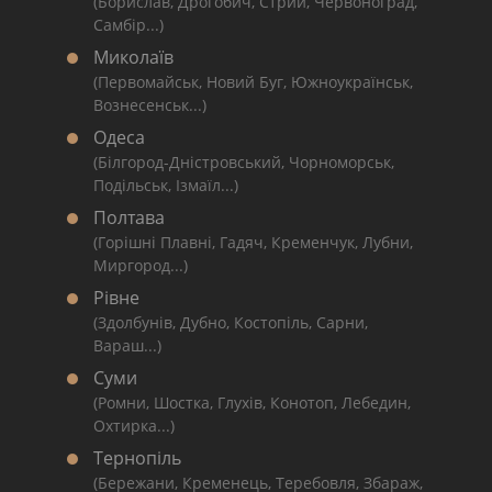
(Борислав, Дрогобич, Стрий, Червоноград,
Самбір...)
Миколаїв
(Первомайськ, Новий Буг, Южноукраїнськ,
Вознесенськ...)
Одеса
(Білгород-Дністровський, Чорноморськ,
Подільськ, Ізмаїл...)
Полтава
(Горішні Плавні, Гадяч, Кременчук, Лубни,
Миргород...)
Рівне
(Здолбунів, Дубно, Костопіль, Сарни,
Вараш...)
Суми
(Ромни, Шостка, Глухів, Конотоп, Лебедин,
Охтирка...)
Тернопіль
(Бережани, Кременець, Теребовля, Збараж,