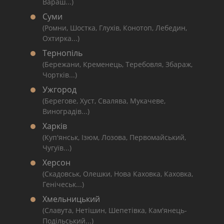
Вараш...)
Суми
(Ромни, Шостка, Глухів, Конотоп, Лебедин,
Охтирка...)
Тернопіль
(Бережани, Кременець, Теребовля, Збараж,
Чортків...)
Ужгород
(Берегове, Хуст, Свалява, Мукачеве,
Виноградів...)
Харків
(Куп'янськ, Ізюм, Лозова, Первомайський,
Чугуїв...)
Херсон
(Скадовськ, Олешки, Нова Каховка, Каховка,
Генічеськ...)
Хмельницький
(Славута, Нетішин, Шепетівка, Кам'янець-
Подільський...)