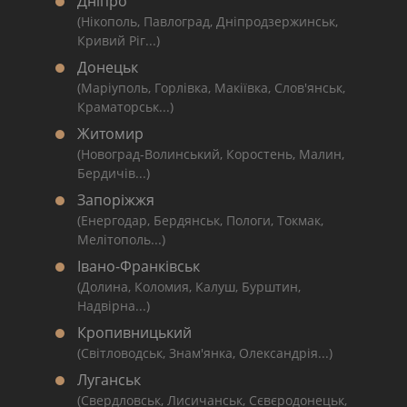
Дніпро
(Нікополь, Павлоград, Дніпродзержинськ,
Кривий Ріг...)
Донецьк
(Маріуполь, Горлівка, Макіївка, Слов'янськ,
Краматорськ...)
Житомир
(Новоград-Волинський, Коростень, Малин,
Бердичів...)
Запоріжжя
(Енергодар, Бердянськ, Пологи, Токмак,
Мелітополь...)
Івано-Франківськ
(Долина, Коломия, Калуш, Бурштин,
Надвірна...)
Кропивницький
(Світловодськ, Знам'янка, Олександрія...)
Луганськ
(Свердловськ, Лисичанськ, Сєвєродонецьк,