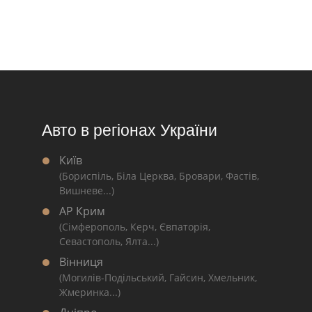
Авто в регіонах України
Київ
(Бориспіль, Біла Церква, Бровари, Фастів,
Вишневе...)
АР Крим
(Сімферополь, Керч, Євпаторія,
Севастополь, Ялта...)
Вінниця
(Могилів-Подільський, Гайсин, Хмельник,
Жмеринка...)