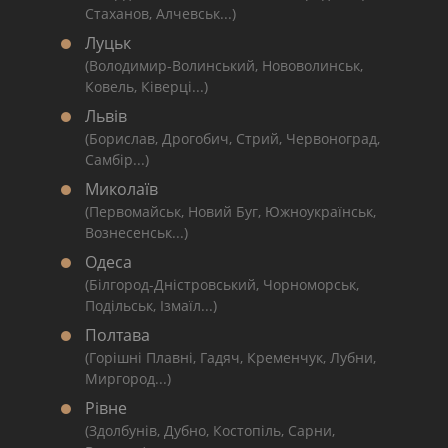
Стаханов, Алчевськ...)
Луцьк
(Володимир-Волинський, Нововолинськ,
Ковель, Ківерці...)
Львів
(Борислав, Дрогобич, Стрий, Червоноград,
Самбір...)
Миколаїв
(Первомайськ, Новий Буг, Южноукраїнськ,
Вознесенськ...)
Одеса
(Білгород-Дністровський, Чорноморськ,
Подільськ, Ізмаїл...)
Полтава
(Горішні Плавні, Гадяч, Кременчук, Лубни,
Миргород...)
Рівне
(Здолбунів, Дубно, Костопіль, Сарни,