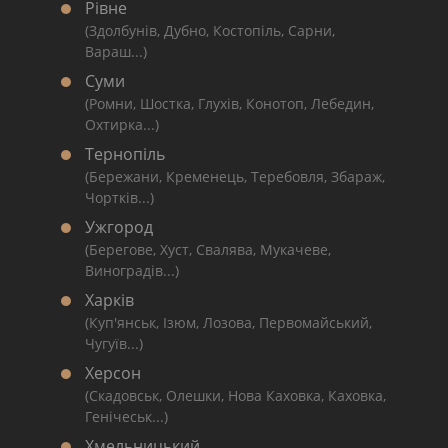
Рівне
(Здолбунів, Дубно, Костопіль, Сарни,
Вараш...)
Суми
(Ромни, Шостка, Глухів, Конотоп, Лебедин,
Охтирка...)
Тернопіль
(Бережани, Кременець, Теребовля, Збараж,
Чортків...)
Ужгород
(Берегове, Хуст, Свалява, Мукачеве,
Виноградів...)
Харків
(Куп'янськ, Ізюм, Лозова, Первомайський,
Чугуїв...)
Херсон
(Скадовськ, Олешки, Нова Каховка, Каховка,
Генічеськ...)
Хмельницький