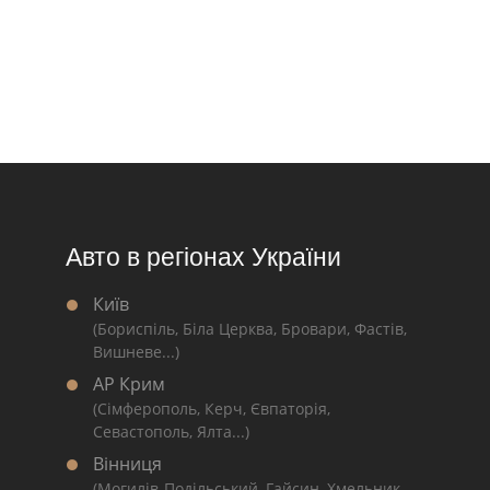
Авто в регіонах України
Київ
(Бориспіль, Біла Церква, Бровари, Фастів,
Вишневе...)
АР Крим
(Сімферополь, Керч, Євпаторія,
Севастополь, Ялта...)
Вінниця
(Могилів-Подільський, Гайсин, Хмельник,