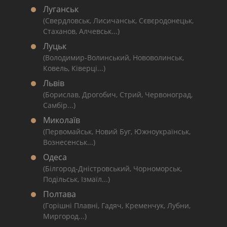
Луганськ
(Свердловськ, Лисичанськ, Сєвєродонецьк,
Стаханов, Алчевськ...)
Луцьк
(Володимир-Волинський, Нововолинськ,
Ковель, Ківерці...)
Львів
(Борислав, Дрогобич, Стрий, Червоноград,
Самбір...)
Миколаїв
(Первомайськ, Новий Буг, Южноукраїнськ,
Вознесенськ...)
Одеса
(Білгород-Дністровський, Чорноморськ,
Подільськ, Ізмаїл...)
Полтава
(Горішні Плавні, Гадяч, Кременчук, Лубни,
Миргород...)