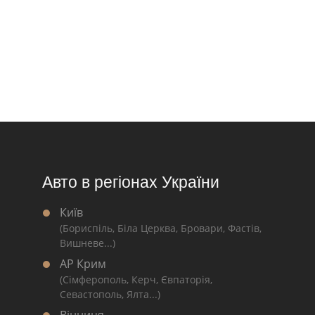
Авто в регіонах України
Київ
(Бориспіль, Біла Церква, Бровари, Фастів,
Вишневе...)
АР Крим
(Сімферополь, Керч, Євпаторія,
Севастополь, Ялта...)