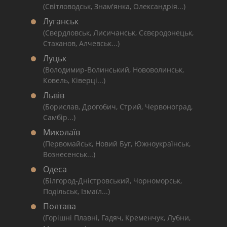
(Світловодськ, Знам'янка, Олександрія...)
Луганськ
(Свердловськ, Лисичанськ, Сєвєродонецьк,
Стаханов, Алчевськ...)
Луцьк
(Володимир-Волинський, Нововолинськ,
Ковель, Ківерці...)
Львів
(Борислав, Дрогобич, Стрий, Червоноград,
Самбір...)
Миколаїв
(Первомайськ, Новий Буг, Южноукраїнськ,
Вознесенськ...)
Одеса
(Білгород-Дністровський, Чорноморськ,
Подільськ, Ізмаїл...)
Полтава
(Горішні Плавні, Гадяч, Кременчук, Лубни,