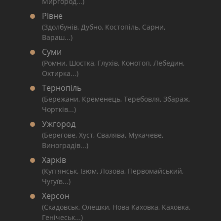
Миргород...)
Рівне
(Здолбунів, Дубно, Костопіль, Сарни,
Вараш...)
Суми
(Ромни, Шостка, Глухів, Конотоп, Лебедин,
Охтирка...)
Тернопіль
(Бережани, Кременець, Теребовля, Збараж,
Чортків...)
Ужгород
(Берегове, Хуст, Свалява, Мукачеве,
Виноградів...)
Харків
(Куп'янськ, Ізюм, Лозова, Первомайський,
Чугуїв...)
Херсон
(Скадовськ, Олешки, Нова Каховка, Каховка,
Генічеськ...)