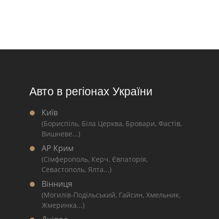
Авто в регіонах України
Київ
(Бориспіль, Біла Церква, Бровари, Фастів,
Вишневе...)
АР Крим
(Сімферополь, Керч, Євпаторія,
Севастополь, Ялта...)
Вінниця
(Могилів-Подільський, Гайсин, Хмельник,
Жмеринка...)