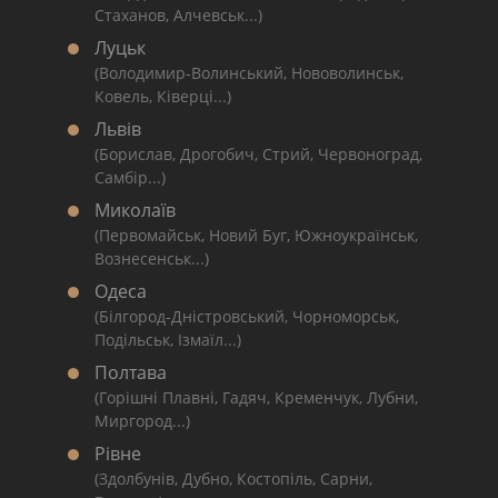
Стаханов, Алчевськ...)
Луцьк
(Володимир-Волинський, Нововолинськ,
Ковель, Ківерці...)
Львів
(Борислав, Дрогобич, Стрий, Червоноград,
Самбір...)
Миколаїв
(Первомайськ, Новий Буг, Южноукраїнськ,
Вознесенськ...)
Одеса
(Білгород-Дністровський, Чорноморськ,
Подільськ, Ізмаїл...)
Полтава
(Горішні Плавні, Гадяч, Кременчук, Лубни,
Миргород...)
Рівне
(Здолбунів, Дубно, Костопіль, Сарни,