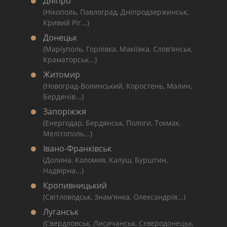
Дніпро
(Нікополь, Павлоград, Дніпродзержинськ,
Кривий Ріг...)
Донецьк
(Маріуполь, Горлівка, Макіївка, Слов'янськ,
Краматорськ...)
Житомир
(Новоград-Волинський, Коростень, Малин,
Бердичів...)
Запоріжжя
(Енергодар, Бердянськ, Пологи, Токмак,
Мелітополь...)
Івано-Франківськ
(Долина, Коломия, Калуш, Бурштин,
Надвірна...)
Кропивницький
(Світловодськ, Знам'янка, Олександрія...)
Луганськ
(Свердловськ, Лисичанськ, Сєвєродонецьк,