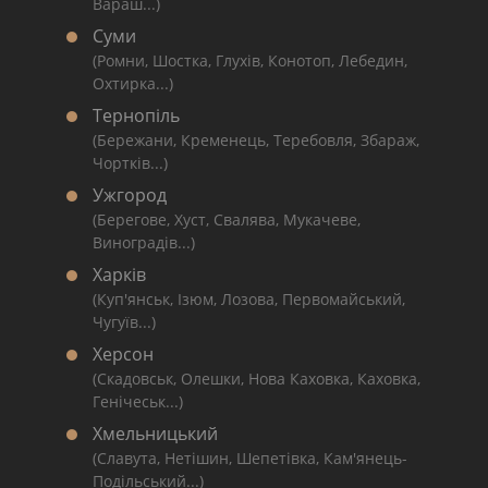
Вараш...)
Суми
(Ромни, Шостка, Глухів, Конотоп, Лебедин,
Охтирка...)
Тернопіль
(Бережани, Кременець, Теребовля, Збараж,
Чортків...)
Ужгород
(Берегове, Хуст, Свалява, Мукачеве,
Виноградів...)
Харків
(Куп'янськ, Ізюм, Лозова, Первомайський,
Чугуїв...)
Херсон
(Скадовськ, Олешки, Нова Каховка, Каховка,
Генічеськ...)
Хмельницький
(Славута, Нетішин, Шепетівка, Кам'янець-
Подільський...)