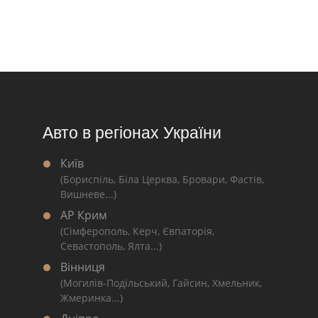
Авто в регіонах України
Київ
(Бориспіль, Біла Церква, Бровари, Фастів,
Вишневе...)
АР Крим
(Сімферополь, Керч, Євпаторія,
Севастополь, Ялта...)
Вінниця
(Могилів-Подільський, Гайсин, Хмельник,
Жмеринка...)