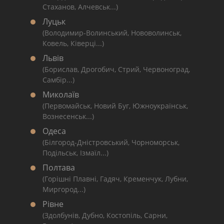
Стаханов, Алчевськ...)
Луцьк
(Володимир-Волинський, Нововолинськ,
Ковель, Ківерці...)
Львів
(Борислав, Дрогобич, Стрий, Червоноград,
Самбір...)
Миколаїв
(Первомайськ, Новий Буг, Южноукраїнськ,
Вознесенськ...)
Одеса
(Білгород-Дністровський, Чорноморськ,
Подільськ, Ізмаїл...)
Полтава
(Горішні Плавні, Гадяч, Кременчук, Лубни,
Миргород...)
Рівне
(Здолбунів, Дубно, Костопіль, Сарни,