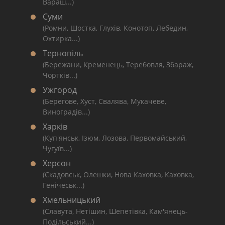
Вараш...)
Суми
(Ромни, Шостка, Глухів, Конотоп, Лебедин,
Охтирка...)
Тернопіль
(Бережани, Кременець, Теребовля, Збараж,
Чортків...)
Ужгород
(Берегове, Хуст, Свалява, Мукачеве,
Виноградів...)
Харків
(Куп'янськ, Ізюм, Лозова, Первомайський,
Чугуїв...)
Херсон
(Скадовськ, Олешки, Нова Каховка, Каховка,
Генічеськ...)
Хмельницький
(Славута, Нетішин, Шепетівка, Кам'янець-
Подільський...)