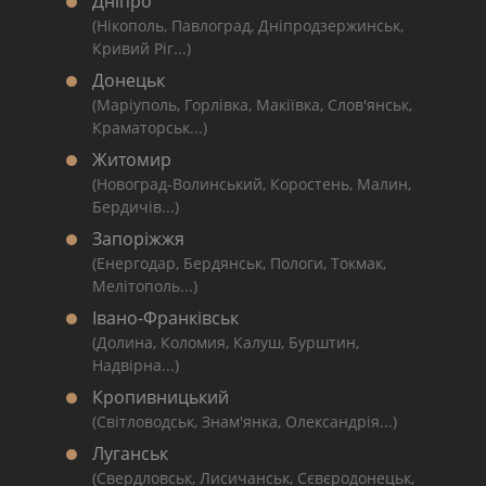
Дніпро
(Нікополь, Павлоград, Дніпродзержинськ,
Кривий Ріг...)
Донецьк
(Маріуполь, Горлівка, Макіївка, Слов'янськ,
Краматорськ...)
Житомир
(Новоград-Волинський, Коростень, Малин,
Бердичів...)
Запоріжжя
(Енергодар, Бердянськ, Пологи, Токмак,
Мелітополь...)
Івано-Франківськ
(Долина, Коломия, Калуш, Бурштин,
Надвірна...)
Кропивницький
(Світловодськ, Знам'янка, Олександрія...)
Луганськ
(Свердловськ, Лисичанськ, Сєвєродонецьк,