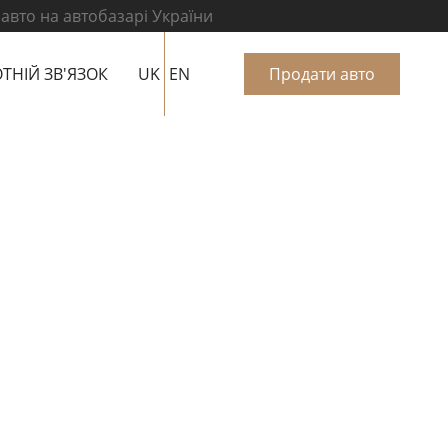
 авто на автобазарі України
ТНІЙ ЗВ'ЯЗОК
UK
EN
Продати авто