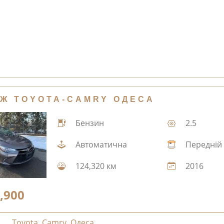
Ж TOYOTA-CAMRY ОДЕСА
Бензин
2.5
Автоматична
Передній
124,320 км
2016
,900
Toyota
,
Camry
,
Одеса