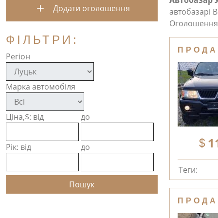
Автобазар 
Додати оголошення
автобазарі В
Оголошення 
ФІЛЬТРИ:
ПРОДА
Регіон
Марка автомобіля
Ціна,$: від
до
1
Рік: від
до
Теги:
ПРОДА