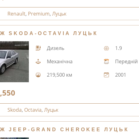
Renault
,
Premium
,
Луцьк
Ж SKODA-OCTAVIA ЛУЦЬК
Дизель
1.9
Механічна
Передній
219,500 км
2001
,550
Skoda
,
Octavia
,
Луцьк
Ж JEEP-GRAND CHEROKEE ЛУЦЬК