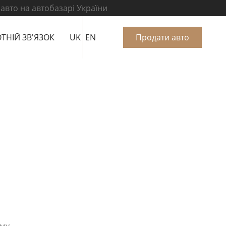
 авто на автобазарі України
ТНІЙ ЗВ'ЯЗОК
UK
EN
Продати авто