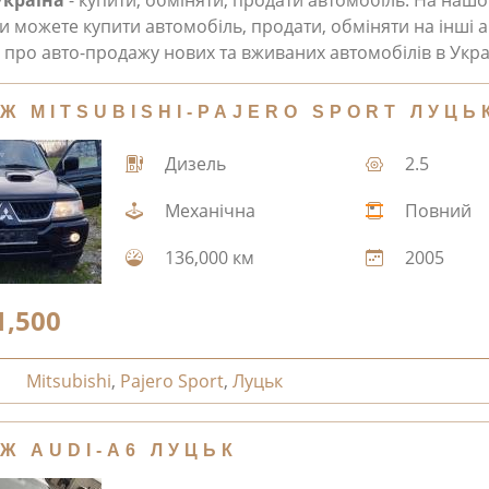
Україна
- купити, обміняти, продати автомобіль. На наш
и можете купити автомобіль, продати, обміняти на інші а
про авто-продажу нових та вживаних автомобілів в Укра
Ж MITSUBISHI-PAJERO SPORT ЛУЦЬ
Дизель
2.5
Механічна
Повний
136,000 км
2005
1,500
Mitsubishi
,
Pajero Sport
,
Луцьк
Ж AUDI-A6 ЛУЦЬК