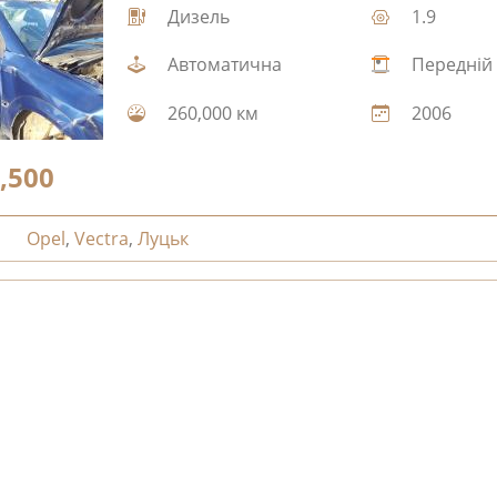
Дизель
1.9
Автоматична
Передній
260,000 км
2006
,500
Opel
,
Vectra
,
Луцьк