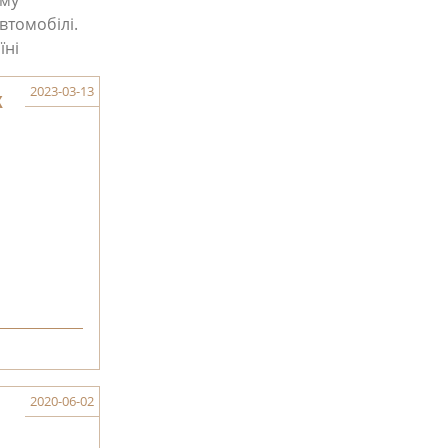
ому
втомобілі.
їні
2023-03-13
К
2020-06-02