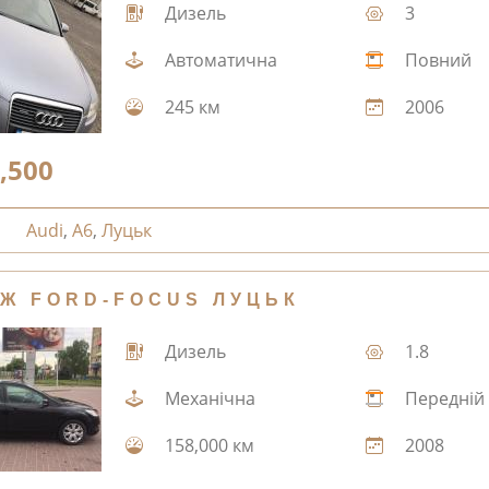
Дизель
3
Автоматична
Повний
245 км
2006
,500
Audi
,
A6
,
Луцьк
Ж FORD-FOCUS ЛУЦЬК
Дизель
1.8
Механічна
Передній
158,000 км
2008