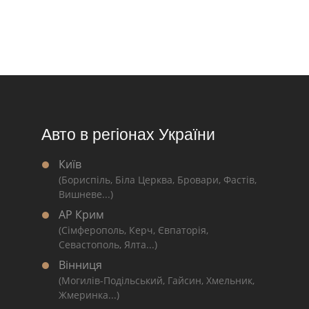
Авто в регіонах України
Київ
(Бориспіль, Біла Церква, Бровари, Фастів,
Вишневе...)
АР Крим
(Сімферополь, Керч, Євпаторія,
Севастополь, Ялта...)
Вінниця
(Могилів-Подільський, Гайсин, Хмельник,
Жмеринка...)