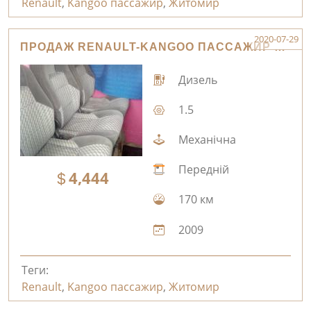
Renault
,
Kangoo пассажир
,
Житомир
2020-07-29
ПРОДАЖ RENAULT-KANGOO ПАССАЖИР ЖИТОМИР
Дизель
1.5
Механічна
Передній
4,444
170 км
2009
Теги:
Renault
,
Kangoo пассажир
,
Житомир