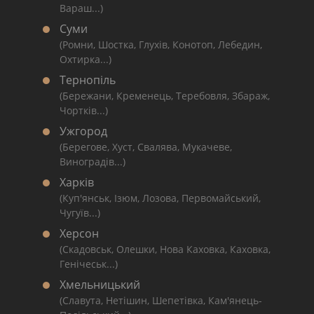
Вараш...)
Суми
(Ромни, Шостка, Глухів, Конотоп, Лебедин,
Охтирка...)
Тернопіль
(Бережани, Кременець, Теребовля, Збараж,
Чортків...)
Ужгород
(Берегове, Хуст, Свалява, Мукачеве,
Виноградів...)
Харків
(Куп'янськ, Ізюм, Лозова, Первомайський,
Чугуїв...)
Херсон
(Скадовськ, Олешки, Нова Каховка, Каховка,
Генічеськ...)
Хмельницький
(Славута, Нетішин, Шепетівка, Кам'янець-