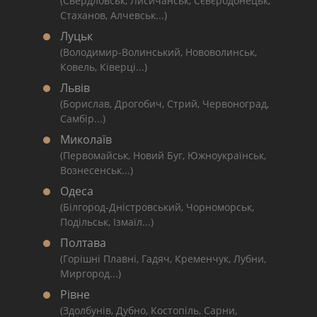
(Свердловськ, Лисичанськ, Сєвєродонецьк,
Стаханов, Алчевськ...)
Луцьк
(Володимир-Волинський, Нововолинськ,
Ковель, Ківерці...)
Львів
(Борислав, Дрогобич, Стрий, Червоноград,
Самбір...)
Миколаїв
(Первомайськ, Новий Буг, Южноукраїнськ,
Вознесенськ...)
Одеса
(Білгород-Дністровський, Чорноморськ,
Подільськ, Ізмаїл...)
Полтава
(Горішні Плавні, Гадяч, Кременчук, Лубни,
Миргород...)
Рівне
(Здолбунів, Дубно, Костопіль, Сарни,